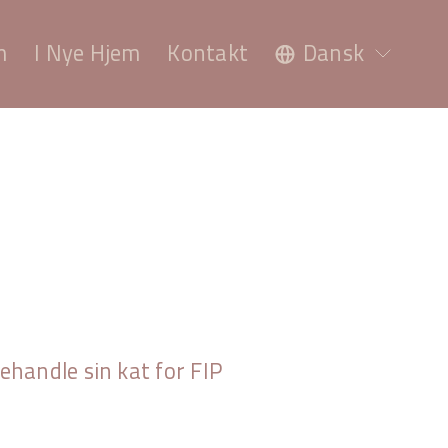
m
I Nye Hjem
Kontakt
Dansk
handle sin kat for FIP 