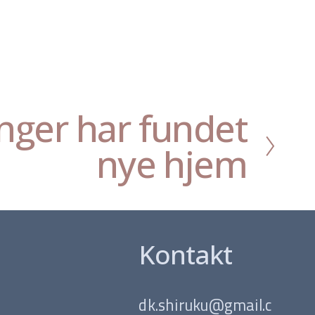
linger har fundet
nye hjem
Kontakt
dk.shiruku@gmail.c