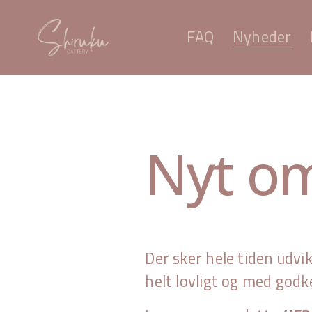
FAQ
Nyheder
Nyt om
Der sker hele tiden udvi
helt lovligt og med godk