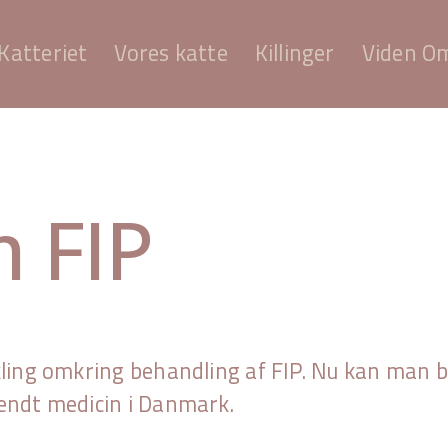
Katteriet
Vores katte
Killinger
Viden O
 FIP
kling omkring behandling af FIP. Nu kan man be
endt medicin i Danmark. 